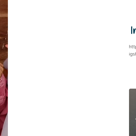
I
ht
ig