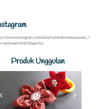
nstagram
tps://www.instagram.com/slbarrochmahsedayulawas_?
sh=dmhwaGVmb3Bqam5u
Produk Unggulan
Previous
Next