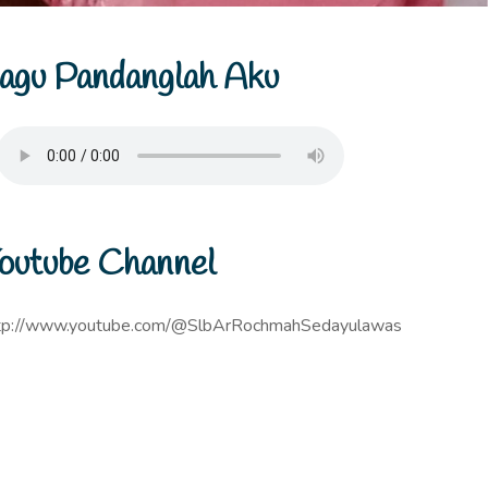
agu Pandanglah Aku
outube Channel
tp://www.youtube.com/@SlbArRochmahSedayulawas