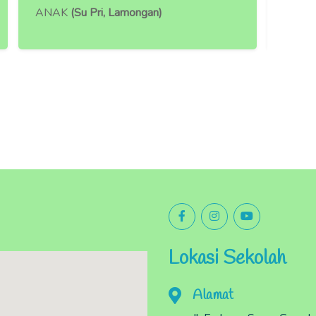
ANAK
(Su Pri, Lamongan)
ANA
Lokasi Sekolah
Alamat